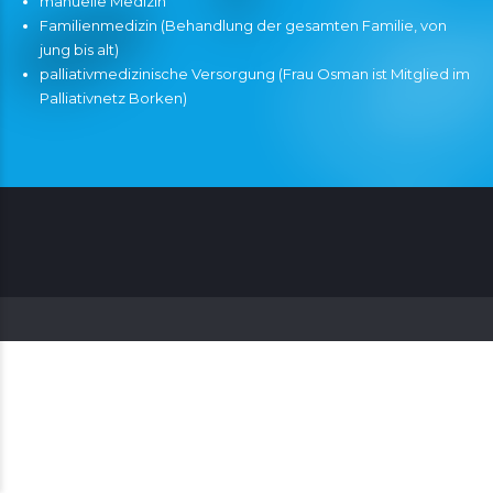
manuelle Medizin
Familienmedizin (Behandlung der gesamten Familie, von
jung bis alt)
palliativmedizinische Versorgung (Frau Osman ist Mitglied im
Palliativnetz Borken)